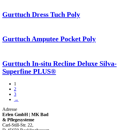
Gurttuch Dress Tuch Poly
Gurttuch Amputee Pocket Poly
Gurttuch In-situ Recline Deluxe Silva-
Superfine PLUS®
1
2
3
→
Adresse
Erlen GmbH | MK Bad
& Pflegesysteme
Carl-Still-Str. 22,